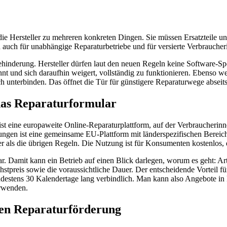
ie die Hersteller zu mehreren konkreten Dingen. Sie müssen Ersatzteile
h auch für unabhängige Reparaturbetriebe und für versierte Verbrauche
inderung. Hersteller dürfen laut den neuen Regeln keine Software-Spe
ennt und sich daraufhin weigert, vollständig zu funktionieren. Ebenso
sch unterbinden. Das öffnet die Tür für günstigere Reparaturwege abseit
das Reparaturformular
 ist eine europaweite Online-Reparaturplattform, auf der Verbraucheri
llösungen ist eine gemeinsame EU-Plattform mit länderspezifischen Bere
äter als die übrigen Regeln. Die Nutzung ist für Konsumenten kostenlos, 
r. Damit kann ein Betrieb auf einen Blick darlegen, worum es geht: Art
stpreis sowie die voraussichtliche Dauer. Der entscheidende Vorteil für
destens 30 Kalendertage lang verbindlich. Man kann also Angebote in R
erwenden.
hen Reparaturförderung