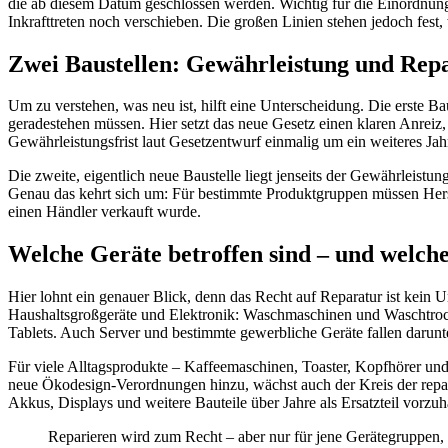
die ab diesem Datum geschlossen werden. Wichtig für die Einordnung
Inkrafttreten noch verschieben. Die großen Linien stehen jedoch fest,
Zwei Baustellen: Gewährleistung und Rep
Um zu verstehen, was neu ist, hilft eine Unterscheidung. Die erste Ba
geradestehen müssen. Hier setzt das neue Gesetz einen klaren Anreiz, 
Gewährleistungsfrist laut Gesetzentwurf einmalig um ein weiteres Jahr. 
Die zweite, eigentlich neue Baustelle liegt jenseits der Gewährleistun
Genau das kehrt sich um: Für bestimmte Produktgruppen müssen Herst
einen Händler verkauft wurde.
Welche Geräte betroffen sind – und welche
Hier lohnt ein genauer Blick, denn das Recht auf Reparatur ist kein
Haushaltsgroßgeräte und Elektronik: Waschmaschinen und Waschtrockn
Tablets. Auch Server und bestimmte gewerbliche Geräte fallen darunt
Für viele Alltagsprodukte – Kaffeemaschinen, Toaster, Kopfhörer und
neue Ökodesign-Verordnungen hinzu, wächst auch der Kreis der repara
Akkus, Displays und weitere Bauteile über Jahre als Ersatzteil vorzuh
Reparieren wird zum Recht – aber nur für jene Gerätegruppen, d