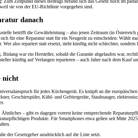
: Zum Zeitpunkt dieses Beitrags befand sich das Gesetz noch im parlam
 weil sie von der EU-Richtlinie vorgegeben sind.
aratur danach
ustelle betrifft die Gewährleistung – also jenen Zeitraum (in Österrei
sich für eine Reparatur statt für ein Neugerät zu entscheiden: Wählt ma
Wer also repariert statt ersetzt, steht künftig nicht schlechter, sondern 
g. Bislang war ein Hersteller, sobald die Garantie abgelaufen war, rechtl
eller künftig auf Verlangen reparieren – auch Jahre nach dem Kauf u
 nicht
 Universalanspruch für jedes Küchengerät. Es knüpft an die europäische
er, Geschirrspüler, Kühl- und Gefriergeräte, Staubsauger, elektroni
er.
 Ähnliches – gibt es dagegen vorerst keine entsprechende Reparaturpfl
turpflichtigen Produkte. Für Smartphones etwa gelten seit Mitte 2025
alten.
ie der Gesetzgeber ausdrücklich auf die Liste setzt.