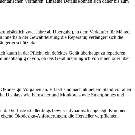
entarischen Verfahren. Einzelne Details können sich daher bis zum
ch grundsätzlich zwei Jahre ab Übergabe), in dem Verkäufer für Mängel
n innerhalb der Gewährleistung die Reparatur, verlängert sich die
länger geschützt da.
ich kaum in der Pflicht, ein defektes Gerät überhaupt zu reparieren.
nd unabhängig davon, ob das Gerät ursprünglich von ihnen oder über
n Ökodesign-Vorgaben an. Erfasst sind nach aktuellem Stand vor allem
sche Displays wie Fernseher und Monitore sowie Smartphones und
icht. Die Liste ist allerdings bewusst dynamisch angelegt: Kommen
 eigene Ökodesign-Anforderungen, die Hersteller verpflichten,