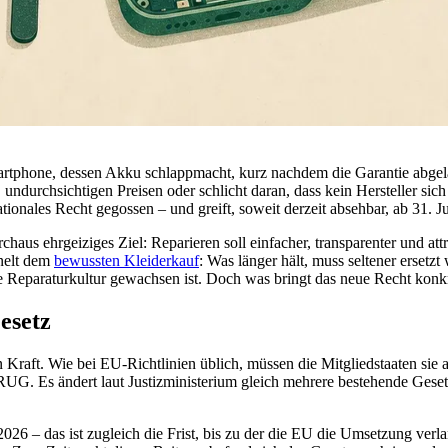
artphone, dessen Akku schlappmacht, kurz nachdem die Garantie abgelau
n, undurchsichtigen Preisen oder schlicht daran, dass kein Hersteller s
tionales Recht gegossen – und greift, soweit derzeit absehbar, ab 31. Ju
chaus ehrgeiziges Ziel: Reparieren soll einfacher, transparenter und at
nelt dem
bewussten Kleiderkauf
: Was länger hält, muss seltener ersetzt
se Reparaturkultur gewachsen ist. Doch was bringt das neue Recht kon
esetz
in Kraft. Wie bei EU-Richtlinien üblich, müssen die Mitgliedstaaten sie
UG. Es ändert laut Justizministerium gleich mehrere bestehende Gese
 2026 – das ist zugleich die Frist, bis zu der die EU die Umsetzung verl