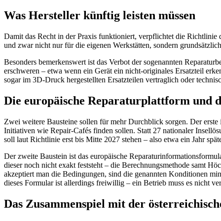
Was Hersteller künftig leisten müssen
Damit das Recht in der Praxis funktioniert, verpflichtet die Richtlin
und zwar nicht nur für die eigenen Werkstätten, sondern grundsätzlic
Besonders bemerkenswert ist das Verbot der sogenannten Reparaturbeh
erschweren – etwa wenn ein Gerät ein nicht-originales Ersatzteil erk
sogar im 3D-Druck hergestellten Ersatzteilen vertraglich oder techni
Die europäische Reparaturplattform und 
Zwei weitere Bausteine sollen für mehr Durchblick sorgen. Der erste
Initiativen wie Repair-Cafés finden sollen. Statt 27 nationaler Inse
soll laut Richtlinie erst bis Mitte 2027 stehen – also etwa ein Jahr sp
Der zweite Baustein ist das europäische Reparaturinformationsformula
dieser noch nicht exakt feststeht – die Berechnungsmethode samt Höch
akzeptiert man die Bedingungen, sind die genannten Konditionen min
dieses Formular ist allerdings freiwillig – ein Betrieb muss es nicht v
Das Zusammenspiel mit der österreichisc