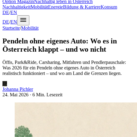
Option Magazin
Nachhaltig leben in Österreich
Nachhaltigkeit
Mobilität
Energie
Bildung & Karriere
Konsum
DE
/
EN
DE
/
EN
Startseite
/
Mobilität
Pendeln ohne eigenes Auto: Wo es in
Österreich klappt – und wo nicht
Öffis, Park&Ride, Carsharing, Mitfahren und Pendlerpauschale:
Was 2026 für ein Pendeln ohne eigenes Auto in Österreich
realistisch funktioniert – und wo am Land die Grenzen liegen.
JP
Johanna Pichler
24. Mai 2026
·
6 Min.
Lesezeit