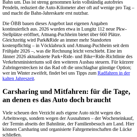
Bahn um. Das ist streng genommen kein vollständig autofreies
Pendeln, reduziert die Auto-Kilometer aber oft auf wenige pro Tag –
und macht die Bahn-Jahreskarte erst nutzbar.
Die ÖBB bauen dieses Angebot laut eigenen Angaben
kontinuierlich aus. 2026 wurden etwa in Lungitz 112 neue Pkw-
Stellplätze eröffnet, Attnang-Puchheim bietet über 660 Plätze.
Gleichzeitig wird Park&Ride an immer mehr Standorten
kostenpflichtig – in Vöcklabruck und Attnang-Puchheim seit dem
Frühjahr 2026 –, was die Rechnung leicht verschiebt. Eine im
Jänner 2026 aktualisierte Park+Ride- und Bike+Ride-Richtlinie des
Verkehrsministeriums soll den weiteren Ausbau steuern. Für kürzere
Zubringerstrecken ist das Rad oft die unschlagbar günstige Option;
wer im Winter zweifelt, findet bei uns Tipps zum
Radfahren in der
kalten Jahreszeit
.
Carsharing und Mitfahren: für die Tage,
an denen es das Auto doch braucht
Viele scheuen den Verzicht aufs eigene Auto nicht wegen des
Arbeitswegs, sondern wegen der Ausnahmen – der Wocheneinkauf,
der Termin abseits der Bahnlinie, der Familienbesuch am Land. Hier
können Carsharing und organisierte Fahrgemeinschaften die Lücke
schließen.