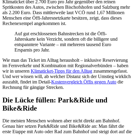
Klimaticket über 2.700 Euro pro Jahr gegenüber den reinen
Spritkosten des Autos, zwischen Bischofshofen und Salzburg mehr
als 2.200 Euro. Dass mittlerweile laut VCÖ rund 1,67 Millionen
Menschen eine Öffi-Jahresnetzkarte besitzen, zeigt, dass dieses
Rechenexempel angekommen ist.
Auf gut erschlossenen Bahnstrecken ist die Öffi-
Jahreskarte kein Verzicht, sondern oft die billigere und
entspanntere Variante – mit mehreren tausend Euro
Ersparnis pro Jahr.
Wie man das Ticket im Alltag herausholt – inklusive Reservierung
im Fernverkehr und Kombination mit Regionalverbünden – haben
wir in unseren
Klimaticket-Tipps für den Alltag
zusammengefasst.
Und wer wissen will, ab welcher Distanz sich der Umstieg wirklich
auszahlt, findet im Detail-
Kostenvergleich Öffis gegen Auto
die
Rechnung für gängige Strecken.
Die Lücke füllen: Park&Ride und
Bike&Ride
Die meisten Menschen wohnen aber nicht direkt am Bahnhof.
Genau hier setzen Park&Ride und Bike&Ride an: Man fährt die
erste Etappe mit Auto oder Rad zum Bahnhof und steigt dort auf die