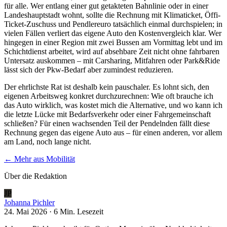
für alle. Wer entlang einer gut getakteten Bahnlinie oder in einer
Landeshauptstadt wohnt, sollte die Rechnung mit Klimaticket, Öffi-
Ticket-Zuschuss und Pendlereuro tatsächlich einmal durchspielen; in
vielen Fällen verliert das eigene Auto den Kostenvergleich klar. Wer
hingegen in einer Region mit zwei Bussen am Vormittag lebt und im
Schichtdienst arbeitet, wird auf absehbare Zeit nicht ohne fahrbaren
Untersatz auskommen – mit Carsharing, Mitfahren oder Park&Ride
lässt sich der Pkw-Bedarf aber zumindest reduzieren.
Der ehrlichste Rat ist deshalb kein pauschaler. Es lohnt sich, den
eigenen Arbeitsweg konkret durchzurechnen: Wie oft brauche ich
das Auto wirklich, was kostet mich die Alternative, und wo kann ich
die letzte Lücke mit Bedarfsverkehr oder einer Fahrgemeinschaft
schließen? Für einen wachsenden Teil der Pendelnden fällt diese
Rechnung gegen das eigene Auto aus – für einen anderen, vor allem
am Land, noch lange nicht.
← Mehr aus
Mobilität
Über die Redaktion
JP
Johanna Pichler
24. Mai 2026
·
6 Min.
Lesezeit