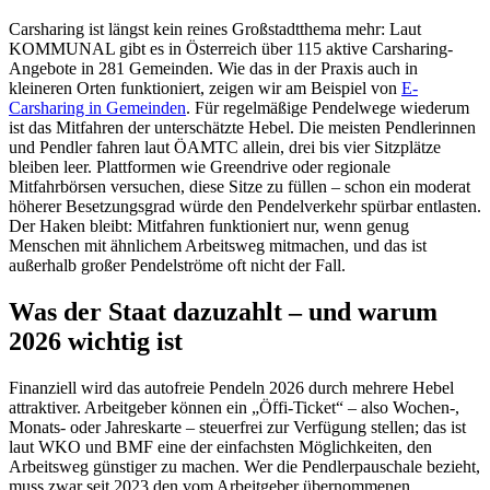
Carsharing ist längst kein reines Großstadtthema mehr: Laut
KOMMUNAL gibt es in Österreich über 115 aktive Carsharing-
Angebote in 281 Gemeinden. Wie das in der Praxis auch in
kleineren Orten funktioniert, zeigen wir am Beispiel von
E-
Carsharing in Gemeinden
. Für regelmäßige Pendelwege wiederum
ist das Mitfahren der unterschätzte Hebel. Die meisten Pendlerinnen
und Pendler fahren laut ÖAMTC allein, drei bis vier Sitzplätze
bleiben leer. Plattformen wie Greendrive oder regionale
Mitfahrbörsen versuchen, diese Sitze zu füllen – schon ein moderat
höherer Besetzungsgrad würde den Pendelverkehr spürbar entlasten.
Der Haken bleibt: Mitfahren funktioniert nur, wenn genug
Menschen mit ähnlichem Arbeitsweg mitmachen, und das ist
außerhalb großer Pendelströme oft nicht der Fall.
Was der Staat dazuzahlt – und warum
2026 wichtig ist
Finanziell wird das autofreie Pendeln 2026 durch mehrere Hebel
attraktiver. Arbeitgeber können ein „Öffi-Ticket“ – also Wochen-,
Monats- oder Jahreskarte – steuerfrei zur Verfügung stellen; das ist
laut WKO und BMF eine der einfachsten Möglichkeiten, den
Arbeitsweg günstiger zu machen. Wer die Pendlerpauschale bezieht,
muss zwar seit 2023 den vom Arbeitgeber übernommenen