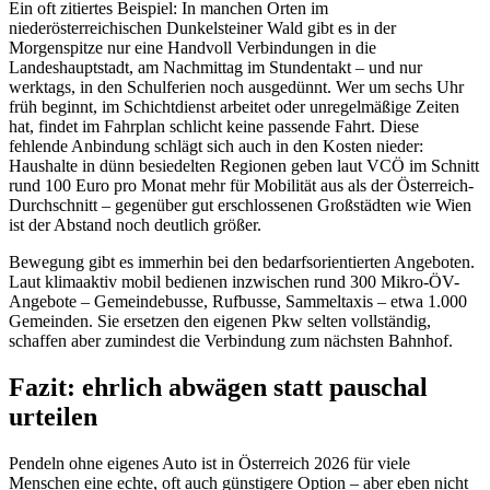
Ein oft zitiertes Beispiel: In manchen Orten im
niederösterreichischen Dunkelsteiner Wald gibt es in der
Morgenspitze nur eine Handvoll Verbindungen in die
Landeshauptstadt, am Nachmittag im Stundentakt – und nur
werktags, in den Schulferien noch ausgedünnt. Wer um sechs Uhr
früh beginnt, im Schichtdienst arbeitet oder unregelmäßige Zeiten
hat, findet im Fahrplan schlicht keine passende Fahrt. Diese
fehlende Anbindung schlägt sich auch in den Kosten nieder:
Haushalte in dünn besiedelten Regionen geben laut VCÖ im Schnitt
rund 100 Euro pro Monat mehr für Mobilität aus als der Österreich-
Durchschnitt – gegenüber gut erschlossenen Großstädten wie Wien
ist der Abstand noch deutlich größer.
Bewegung gibt es immerhin bei den bedarfsorientierten Angeboten.
Laut klimaaktiv mobil bedienen inzwischen rund 300 Mikro-ÖV-
Angebote – Gemeindebusse, Rufbusse, Sammeltaxis – etwa 1.000
Gemeinden. Sie ersetzen den eigenen Pkw selten vollständig,
schaffen aber zumindest die Verbindung zum nächsten Bahnhof.
Fazit: ehrlich abwägen statt pauschal
urteilen
Pendeln ohne eigenes Auto ist in Österreich 2026 für viele
Menschen eine echte, oft auch günstigere Option – aber eben nicht