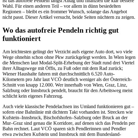
ist das autofreie Pendeln längst Alltag und finanziell die klar bessere
Wahl. Für einen anderen Teil – vor allem in dünn besiedelten
Regionen – bleibt es ein frommer Wunsch, solange das Angebot
nicht passt. Dieser Artikel versucht, beide Seiten nüchtern zu zeigen.
Wo das autofreie Pendeln richtig gut
funktioniert
Am leichtesten gelingt der Verzicht aufs eigene Auto dort, wo viele
Wege ohnehin schon ohne Pkw zurückgelegt werden. In Wien legen
die Menschen laut Modal-Split-Erhebung der Stadt rund drei Viertel
ihrer Alltagswege mit Öffis, zu Fuß oder mit dem Rad zurück;
Wiener Haushalte fahren mit durchschnittlich 6.520 Auto-
Kilometern pro Jahr laut VCÖ deutlich weniger als der Österreich-
Schnitt von knapp 12.000. Wer innerhalb von Wien, Graz, Linz,
Salzburg oder Innsbruck pendelt, braucht für den Arbeitsweg meist
schlicht kein eigenes Fahrzeug.
Auch viele klassische Pendelachsen ins Umland funktionieren gut –
sofern eine Bahnlinie mit dichtem Takt vorhanden ist. Strecken wie
Kufstein–Innsbruck, Bischofshofen–Salzburg oder Bruck an der
Mur–Graz sind genau die Korridore, auf denen sich das Pendeln per
Bahn rechnet. Laut VCÖ sparen sich Pendlerinnen und Pendler
etwa zwischen Kufstein und Innsbruck mit dem Bundesland-