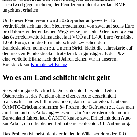
Ticketwert gegenrechnen, der Pendlereuro bleibt aber laut BMF
ungekürzt erhalten.
Und dieser Pendlereuro wird 2026 spürbar aufgewertet: Er
verdreifacht sich laut den Steuerregelungen von zwei auf sechs Euro
pro Kilometer der einfachen Wegstrecke und Jahr. Gleichzeitig steigt
das österreichweite Klimaticket laut VCÖ auf 1.400 Euro (ermäßigt
1.050 Euro), und die Preisunterschiede zwischen den
Bundesländern nehmen zu. Unterm Strich bleibt die Jahreskarte auf
den meisten Pendelstrecken trotzdem klar günstiger als der Pkw –
eine vertiefte Bilanz nach drei Jahren ziehen wir in unserem
Rückblick zur
Klimaticket-Bilanz
.
Wo es am Land schlicht nicht geht
So weit die gute Nachricht. Die schlechte: In weiten Teilen
Österreichs ist das Pendeln ohne eigenes Auto derzeit nicht
realistisch – und es hilft niemandem, das schönzureden. Laut einer
ÖAMTC-Erhebung stimmen 84 Prozent der Befragten zu, dass man
am Land auf das Auto angewiesen ist. In Niederösterreich und im
Burgenland fahren laut ÖAMTC knapp zwei Drittel mit dem Auto
zur Arbeit, ein erheblicher Teil hat eine schlechte Öffi-Anbindung.
Das Problem ist meist nicht der fehlende Wille, sondern der Takt.