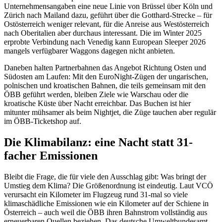
Unternehmensangaben eine neue Linie von Brüssel über Köln und
Zürich nach Mailand dazu, geführt über die Gotthard-Strecke – für
Ostösterreich weniger relevant, für die Anreise aus Westösterreich
nach Oberitalien aber durchaus interessant. Die im Winter 2025
erprobte Verbindung nach Venedig kann European Sleeper 2026
mangels verfügbarer Waggons dagegen nicht anbieten.
Daneben halten Partnerbahnen das Angebot Richtung Osten und
Südosten am Laufen: Mit den EuroNight-Zügen der ungarischen,
polnischen und kroatischen Bahnen, die teils gemeinsam mit den
ÖBB geführt werden, bleiben Ziele wie Warschau oder die
kroatische Küste über Nacht erreichbar. Das Buchen ist hier
mitunter mühsamer als beim Nightjet, die Züge tauchen aber regulär
im ÖBB-Ticketshop auf.
Die Klimabilanz: eine Nacht statt 31-
facher Emissionen
Bleibt die Frage, die für viele den Ausschlag gibt: Was bringt der
Umstieg dem Klima? Die Größenordnung ist eindeutig. Laut VCÖ
verursacht ein Kilometer im Flugzeug rund 31-mal so viele
klimaschädliche Emissionen wie ein Kilometer auf der Schiene in
Österreich – auch weil die ÖBB ihren Bahnstrom vollständig aus
erneuerbaren Quellen beziehen. Das deutsche Umweltbundesamt