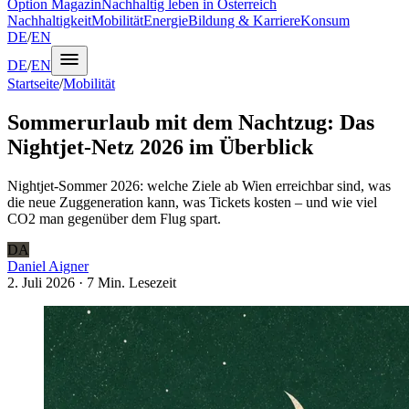
Option Magazin
Nachhaltig leben in Österreich
Nachhaltigkeit
Mobilität
Energie
Bildung & Karriere
Konsum
DE
/
EN
DE
/
EN
Startseite
/
Mobilität
Sommerurlaub mit dem Nachtzug: Das
Nightjet-Netz 2026 im Überblick
Nightjet-Sommer 2026: welche Ziele ab Wien erreichbar sind, was
die neue Zuggeneration kann, was Tickets kosten – und wie viel
CO2 man gegenüber dem Flug spart.
DA
Daniel Aigner
2. Juli 2026
·
7 Min.
Lesezeit