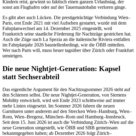
Kindern reist, gewinnt so faktisch einen ganzen Urlaubstag, der
sonst am Flughafen oder auf der Tauernautobahn verloren ginge.
Es gibt aber auch Lücken. Die prestigeträchtige Verbindung Wien–
Paris, erst Ende 2021 mit viel Aufsehen gestartet, wurde mit dem
Fahrplanwechsel am 14. Dezember 2025 eingestellt, weil
Frankreich seine staatliche Förderung für Nachtzüge gestrichen hat.
Auch die Züge nach La Spezia an die italienische Riviera entfallen
im Fahrplanjahr 2026 baustellenbedingt, wie die ÖBB mitteilen.
Wer nach Paris will, muss heuer tagsüber über Zürich oder Frankfurt
umsteigen.
Die neue Nightjet-Generation: Kapsel
statt Sechserabteil
Das eigentliche Argument für den Nachtzugsommer 2026 steht auf
den Schienen selbst. Die neue Nightjet-Generation, von Siemens
Mobility entwickelt, wird seit Ende 2023 schrittweise auf immer
mehr Linien eingesetzt. Im Sommer 2026 fahren die neuen
Garnituren unter anderem auf den Strecken Wien–Hamburg, Wien–
Rom, Wien–Bregenz, München–Rom und Hamburg–Innsbruck.
Seit dem 15. Juni 2026 ist auch die Verbindung Zürich–Wien auf die
neue Generation umgestellt, wie ÖBB und SBB gemeinsam
bekanntgegeben haben; ab Dezember 2026 folgt Zürich–