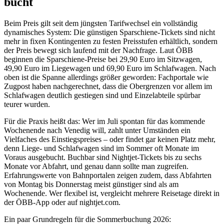
bucht
Beim Preis gilt seit dem jüngsten Tarifwechsel ein vollständig
dynamisches System: Die günstigen Sparschiene-Tickets sind nicht
mehr in fixen Kontingenten zu festen Preisstufen erhältlich, sondern
der Preis bewegt sich laufend mit der Nachfrage. Laut ÖBB
beginnen die Sparschiene-Preise bei 29,90 Euro im Sitzwagen,
49,90 Euro im Liegewagen und 69,90 Euro im Schlafwagen. Nach
oben ist die Spanne allerdings größer geworden: Fachportale wie
Zugpost haben nachgerechnet, dass die Obergrenzen vor allem im
Schlafwagen deutlich gestiegen sind und Einzelabteile spürbar
teurer wurden.
Für die Praxis heißt das: Wer im Juli spontan für das kommende
Wochenende nach Venedig will, zahlt unter Umständen ein
Vielfaches des Einstiegspreises – oder findet gar keinen Platz mehr,
denn Liege- und Schlafwagen sind im Sommer oft Monate im
Voraus ausgebucht. Buchbar sind Nightjet-Tickets bis zu sechs
Monate vor Abfahrt, und genau dann sollte man zugreifen.
Erfahrungswerte von Bahnportalen zeigen zudem, dass Abfahrten
von Montag bis Donnerstag meist günstiger sind als am
Wochenende. Wer flexibel ist, vergleicht mehrere Reisetage direkt in
der ÖBB-App oder auf nightjet.com.
Ein paar Grundregeln für die Sommerbuchung 2026: