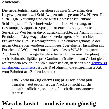
Amsterdam.
Die siebenteiligen Züge bestehen aus zwei Sitzwagen, drei
Liegewagen und zwei Schlafwagen mit insgesamt 254 Plätzen. Die
auffälligste Neuerung sind die Mini Cabins: abschließbare
Schlafkapseln für Alleinreisende, rund 1,90 Meter lang, mit
Leselampe, Klapptisch, Spiegel und einem Display für Licht und
Serviceruf. Wer bisher davor zurückschreckte, die Nacht mit fünf
Fremden im Liegewagenabteil zu verbringen, bekommt hier
Privatsphäre zum Liegewagenpreis. Die Schlafwagenabteile der
neuen Generation verfügen durchwegs über eigene Nasszellen mit
Dusche und WC, dazu kommen kostenloses WLAN im ganzen
Zug, handydurchlässige Fensterscheiben für besseren Empfang und
sechs Fahrradstellplätze pro Garnitur – für alle, die am Zielort gleich
weiterradeln wollen. In vielen Innenstädten, in denen sich
Tempo 30
zunehmend durchsetzt
, ist das Rad ohnehin die entspannteste Art,
vom Bahnhof ans Ziel zu kommen.
Eine Nacht im Zug ersetzt Flug plus Hotelnacht plus
Transfer – gut geplant ist der Nachtzug nicht nur die
klimafreundlichere, sondern oft auch die entspanntere
Anreise.
Was das kostet – und wie man günstig