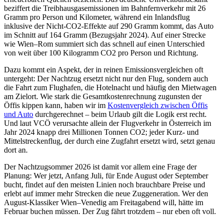
beziffert die Treibhausgasemissionen im Bahnfernverkehr mit 26
Gramm pro Person und Kilometer, während ein Inlandsflug
inklusive der Nicht-CO2-Effekte auf 290 Gramm kommt, das Auto
im Schnitt auf 164 Gramm (Bezugsjahr 2024). Auf einer Strecke
wie Wien–Rom summiert sich das schnell auf einen Unterschied
von weit über 100 Kilogramm CO2 pro Person und Richtung.
Dazu kommt ein Aspekt, der in reinen Emissionsvergleichen oft
untergeht: Der Nachtzug ersetzt nicht nur den Flug, sondern auch
die Fahrt zum Flughafen, die Hotelnacht und häufig den Mietwagen
am Zielort. Wie stark die Gesamtkostenrechnung zugunsten der
Öffis kippen kann, haben wir im
Kostenvergleich zwischen Öffis
und Auto
durchgerechnet – beim Urlaub gilt die Logik erst recht.
Und laut VCÖ verursachte allein der Flugverkehr in Österreich im
Jahr 2024 knapp drei Millionen Tonnen CO2; jeder Kurz- und
Mittelstreckenflug, der durch eine Zugfahrt ersetzt wird, setzt genau
dort an.
Der Nachtzugsommer 2026 ist damit vor allem eine Frage der
Planung: Wer jetzt, Anfang Juli, für Ende August oder September
bucht, findet auf den meisten Linien noch brauchbare Preise und
erlebt auf immer mehr Strecken die neue Zuggeneration. Wer den
August-Klassiker Wien–Venedig am Freitagabend will, hätte im
Februar buchen müssen. Der Zug fährt trotzdem – nur eben oft voll.