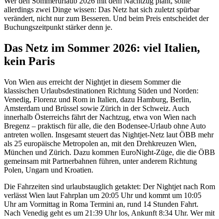
Wer den Sommerurlaub 2026 mit dem Nachtzug plant, sollte
allerdings zwei Dinge wissen: Das Netz hat sich zuletzt spürbar
verändert, nicht nur zum Besseren. Und beim Preis entscheidet der
Buchungszeitpunkt stärker denn je.
Das Netz im Sommer 2026: viel Italien,
kein Paris
Von Wien aus erreicht der Nightjet in diesem Sommer die
klassischen Urlaubsdestinationen Richtung Süden und Norden:
Venedig, Florenz und Rom in Italien, dazu Hamburg, Berlin,
Amsterdam und Brüssel sowie Zürich in der Schweiz. Auch
innerhalb Österreichs fährt der Nachtzug, etwa von Wien nach
Bregenz – praktisch für alle, die den Bodensee-Urlaub ohne Auto
antreten wollen. Insgesamt steuert das Nightjet-Netz laut ÖBB mehr
als 25 europäische Metropolen an, mit den Drehkreuzen Wien,
München und Zürich. Dazu kommen EuroNight-Züge, die die ÖBB
gemeinsam mit Partnerbahnen führen, unter anderem Richtung
Polen, Ungarn und Kroatien.
Die Fahrzeiten sind urlaubstauglich getaktet: Der Nightjet nach Rom
verlässt Wien laut Fahrplan um 20:05 Uhr und kommt um 10:05
Uhr am Vormittag in Roma Termini an, rund 14 Stunden Fahrt.
Nach Venedig geht es um 21:39 Uhr los, Ankunft 8:34 Uhr. Wer mit