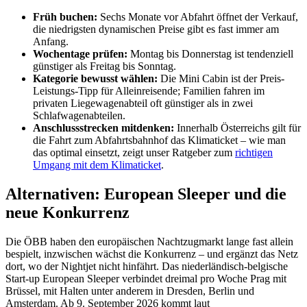
Früh buchen:
Sechs Monate vor Abfahrt öffnet der Verkauf,
die niedrigsten dynamischen Preise gibt es fast immer am
Anfang.
Wochentage prüfen:
Montag bis Donnerstag ist tendenziell
günstiger als Freitag bis Sonntag.
Kategorie bewusst wählen:
Die Mini Cabin ist der Preis-
Leistungs-Tipp für Alleinreisende; Familien fahren im
privaten Liegewagenabteil oft günstiger als in zwei
Schlafwagenabteilen.
Anschlussstrecken mitdenken:
Innerhalb Österreichs gilt für
die Fahrt zum Abfahrtsbahnhof das Klimaticket – wie man
das optimal einsetzt, zeigt unser Ratgeber zum
richtigen
Umgang mit dem Klimaticket
.
Alternativen: European Sleeper und die
neue Konkurrenz
Die ÖBB haben den europäischen Nachtzugmarkt lange fast allein
bespielt, inzwischen wächst die Konkurrenz – und ergänzt das Netz
dort, wo der Nightjet nicht hinfährt. Das niederländisch-belgische
Start-up European Sleeper verbindet dreimal pro Woche Prag mit
Brüssel, mit Halten unter anderem in Dresden, Berlin und
Amsterdam. Ab 9. September 2026 kommt laut