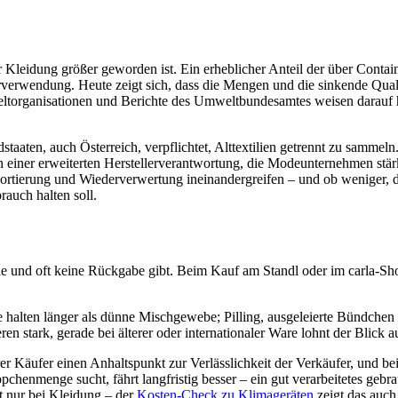
Kleidung größer geworden ist. Ein erheblicher Anteil der über Contain
rverwendung. Heute zeigt sich, dass die Mengen und die sinkende Quali
torganisationen und Berichte des Umweltbundesamtes weisen darauf hi
staaten, auch Österreich, verpflichtet, Alttextilien getrennt zu sammeln.
 an einer erweiterten Herstellerverantwortung, die Modeunternehmen st
ortierung und Wiederverwertung ineinandergreifen – und ob weniger, da
rauch halten soll.
e und oft keine Rückgabe gibt. Beim Kauf am Standl oder im carla-Shop
te halten länger als dünne Mischgewebe; Pilling, ausgeleierte Bündche
n stark, gerade bei älterer oder internationaler Ware lohnt der Blick
r Käufer einen Anhaltspunkt zur Verlässlichkeit der Verkäufer, und bei
chenmenge sucht, fährt langfristig besser – ein gut verarbeitetes gebrau
t nur bei Kleidung – der
Kosten-Check zu Klimageräten
zeigt das auch