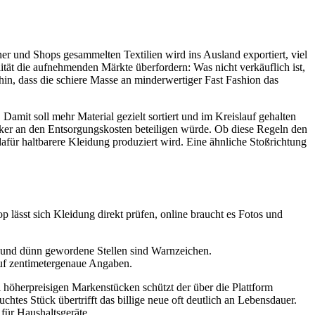
er und Shops gesammelten Textilien wird ins Ausland exportiert, viel
tät die aufnehmenden Märkte überfordern: Was nicht verkäuflich ist,
n, dass die schiere Masse an minderwertiger Fast Fashion das
 Damit soll mehr Material gezielt sortiert und im Kreislauf gehalten
ärker an den Entsorgungskosten beteiligen würde. Ob diese Regeln den
für haltbarere Kleidung produziert wird. Eine ähnliche Stoßrichtung
 lässt sich Kleidung direkt prüfen, online braucht es Fotos und
n und dünn gewordene Stellen sind Warnzeichen.
 auf zentimetergenaue Angaben.
 höherpreisigen Markenstücken schützt der über die Plattform
chtes Stück übertrifft das billige neue oft deutlich an Lebensdauer.
 für Haushaltsgeräte.