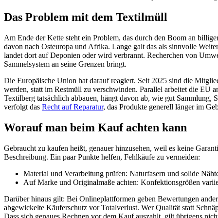
Das Problem mit dem Textilmüll
Am Ende der Kette steht ein Problem, das durch den Boom an billiger 
davon nach Osteuropa und Afrika. Lange galt das als sinnvolle Weite
landet dort auf Deponien oder wird verbrannt. Recherchen von Umwel
Sammelsystem an seine Grenzen bringt.
Die Europäische Union hat darauf reagiert. Seit 2025 sind die Mitglied
werden, statt im Restmüll zu verschwinden. Parallel arbeitet die EU
Textilberg tatsächlich abbauen, hängt davon ab, wie gut Sammlung, S
verfolgt das
Recht auf Reparatur
, das Produkte generell länger im Geb
Worauf man beim Kauf achten kann
Gebraucht zu kaufen heißt, genauer hinzusehen, weil es keine Garanti
Beschreibung. Ein paar Punkte helfen, Fehlkäufe zu vermeiden:
Material und Verarbeitung prüfen: Naturfasern und solide Näh
Auf Marke und Originalmaße achten: Konfektionsgrößen variiere
Darüber hinaus gilt: Bei Onlineplattformen geben Bewertungen andere
abgewickelte Käuferschutz vor Totalverlust. Wer Qualität statt Schnäpp
Dass sich genaues Rechnen vor dem Kauf auszahlt, gilt übrigens nich