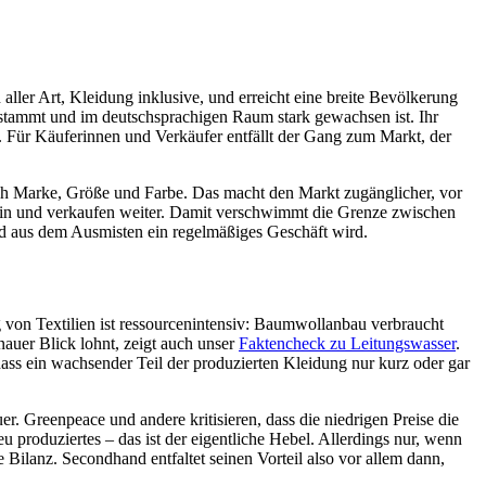
ller Art, Kleidung inklusive, und erreicht eine breite Bevölkerung
stammt und im deutschsprachigen Raum stark gewachsen ist. Ihr
ab. Für Käuferinnen und Verkäufer entfällt der Gang zum Markt, der
ach Marke, Größe und Farbe. Das macht den Markt zugänglicher, vor
g ein und verkaufen weiter. Damit verschwimmt die Grenze zwischen
d aus dem Ausmisten ein regelmäßiges Geschäft wird.
von Textilien ist ressourcenintensiv: Baumwollanbau verbraucht
auer Blick lohnt, zeigt auch unser
Faktencheck zu Leitungswasser
.
ass ein wachsender Teil der produzierten Kleidung nur kurz oder gar
r. Greenpeace und andere kritisieren, dass die niedrigen Preise die
u produziertes – das ist der eigentliche Hebel. Allerdings nur, wenn
ie Bilanz. Secondhand entfaltet seinen Vorteil also vor allem dann,