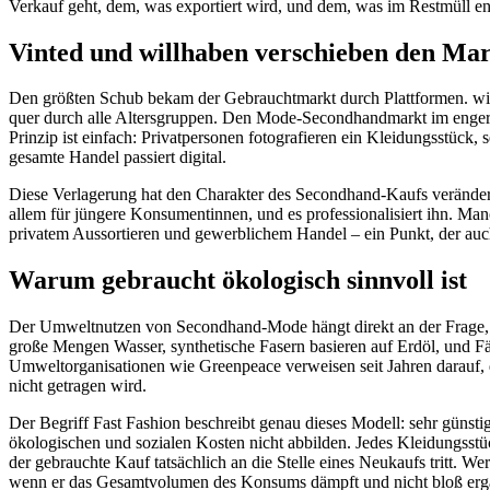
Verkauf geht, dem, was exportiert wird, und dem, was im Restmüll en
Vinted und willhaben verschieben den Ma
Den größten Schub bekam der Gebrauchtmarkt durch Plattformen. willha
quer durch alle Altersgruppen. Den Mode-Secondhandmarkt im engeren
Prinzip ist einfach: Privatpersonen fotografieren ein Kleidungsstück
gesamte Handel passiert digital.
Diese Verlagerung hat den Charakter des Secondhand-Kaufs verändert
allem für jüngere Konsumentinnen, und es professionalisiert ihn. Ma
privatem Aussortieren und gewerblichem Handel – ein Punkt, der au
Warum gebraucht ökologisch sinnvoll ist
Der Umweltnutzen von Secondhand-Mode hängt direkt an der Frage, wi
große Mengen Wasser, synthetische Fasern basieren auf Erdöl, und Fä
Umweltorganisationen wie Greenpeace verweisen seit Jahren darauf, d
nicht getragen wird.
Der Begriff Fast Fashion beschreibt genau dieses Modell: sehr günstig
ökologischen und sozialen Kosten nicht abbilden. Jedes Kleidungsstück
der gebrauchte Kauf tatsächlich an die Stelle eines Neukaufs tritt. Wer
wenn er das Gesamtvolumen des Konsums dämpft und nicht bloß erg