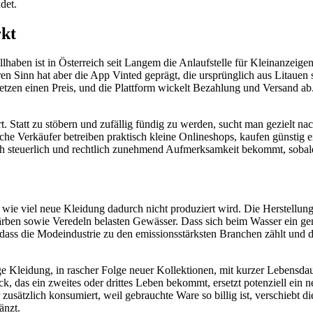
det.
rkt
ben ist in Österreich seit Langem die Anlaufstelle für Kleinanzeigen a
 Sinn hat aber die App Vinted geprägt, die ursprünglich aus Litauen 
, setzen einen Preis, und die Plattform wickelt Bezahlung und Versand 
. Statt zu stöbern und zufällig fündig zu werden, sucht man gezielt n
nche Verkäufer betreiben praktisch kleine Onlineshops, kaufen günsti
ch steuerlich und rechtlich zunehmend Aufmerksamkeit bekommt, sobal
e viel neue Kleidung dadurch nicht produziert wird. Die Herstellung 
rben sowie Veredeln belasten Gewässer. Dass sich beim Wasser ein gen
ass die Modeindustrie zu den emissionsstärksten Branchen zählt und d
e Kleidung, in rascher Folge neuer Kollektionen, mit kurzer Lebensdaue
, das ein zweites oder drittes Leben bekommt, ersetzt potenziell ein ne
 zusätzlich konsumiert, weil gebrauchte Ware so billig ist, verschiebt d
änzt.