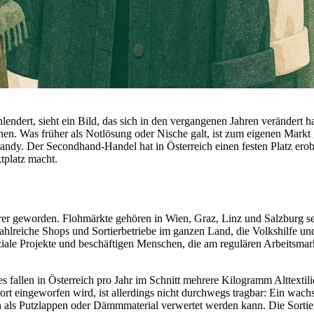
ert, sieht ein Bild, das sich in den vergangenen Jahren verändert ha
chen. Was früher als Notlösung oder Nische galt, ist zum eigenen Mar
andy. Der Secondhand-Handel hat in Österreich einen festen Platz ero
tplatz macht.
barer geworden. Flohmärkte gehören in Wien, Graz, Linz und Salzburg se
zahlreiche Shops und Sortierbetriebe im ganzen Land, die Volkshilfe u
ziale Projekte und beschäftigen Menschen, die am regulären Arbeitsmar
llen in Österreich pro Jahr im Schnitt mehrere Kilogramm Alttextilien
dort eingeworfen wird, ist allerdings nicht durchwegs tragbar: Ein wach
ch als Putzlappen oder Dämmmaterial verwertet werden kann. Die Sortie