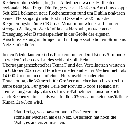
Rechenzentren stehen, liegt ihr Anteil bei etwa der Hälfte der
regionalen Nachfrage. Die Folge war ein De-facto-Anschlussstopp:
Seit 2021 bekamen neue Rechenzentren rund um Dublin praktisch
keinen Netzzugang mehr. Erst im Dezember 2025 hob die
Regulierungsbehörde CRU das Moratorium wieder auf – unter
strengen Auflagen. Wer künftig ans Netz will, muss eigene
Erzeugung oder Batteriespeicher in der Größe der eigenen
Anschlussleistung mitbringen und in Engpasssituationen Strom ans
Netz zurückliefern.
In den Niederlanden ist das Problem breiter: Dort ist das Stromnetz
in weiten Teilen des Landes schlicht voll. Beim
Übertragungsnetzbetreiber TenneT und den Verteilnetzen warteten
im Oktober 2025 nach Berichten niederländischer Medien mehr als
14.000 Unternehmen auf einen Netzanschluss oder eine
Erweiterung, die Wartezeit für Großverbraucher kann bis zu zehn
Jahre betragen. Für große Teile der Provinz Noord-Holland hat
TenneT angekündigt, dass es für Großabnehmer – ausdrücklich
auch Rechenzentren – bis weit in die 2030er-Jahre keine zusätzliche
Kapazität geben wird.
Irland zeigt, was passiert, wenn Rechenzentren
schneller wachsen als das Netz. Österreich hat noch die
Wahl, es anders zu machen.