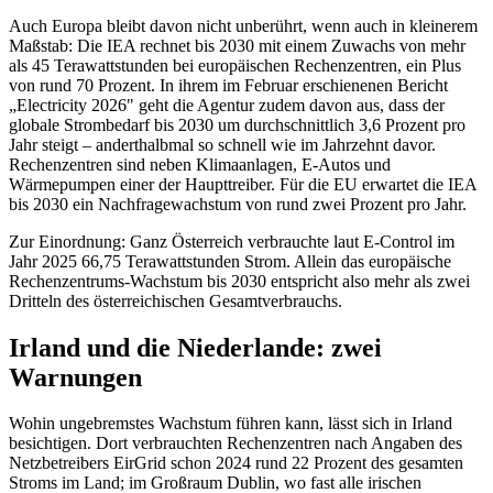
Auch Europa bleibt davon nicht unberührt, wenn auch in kleinerem
Maßstab: Die IEA rechnet bis 2030 mit einem Zuwachs von mehr
als 45 Terawattstunden bei europäischen Rechenzentren, ein Plus
von rund 70 Prozent. In ihrem im Februar erschienenen Bericht
„Electricity 2026" geht die Agentur zudem davon aus, dass der
globale Strombedarf bis 2030 um durchschnittlich 3,6 Prozent pro
Jahr steigt – anderthalbmal so schnell wie im Jahrzehnt davor.
Rechenzentren sind neben Klimaanlagen, E-Autos und
Wärmepumpen einer der Haupttreiber. Für die EU erwartet die IEA
bis 2030 ein Nachfragewachstum von rund zwei Prozent pro Jahr.
Zur Einordnung: Ganz Österreich verbrauchte laut E-Control im
Jahr 2025 66,75 Terawattstunden Strom. Allein das europäische
Rechenzentrums-Wachstum bis 2030 entspricht also mehr als zwei
Dritteln des österreichischen Gesamtverbrauchs.
Irland und die Niederlande: zwei
Warnungen
Wohin ungebremstes Wachstum führen kann, lässt sich in Irland
besichtigen. Dort verbrauchten Rechenzentren nach Angaben des
Netzbetreibers EirGrid schon 2024 rund 22 Prozent des gesamten
Stroms im Land; im Großraum Dublin, wo fast alle irischen