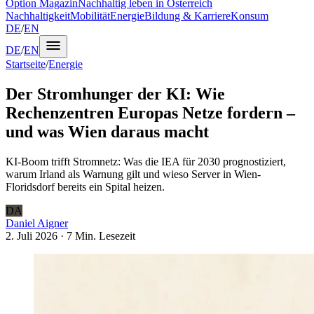
Option Magazin
Nachhaltig leben in Österreich
Nachhaltigkeit
Mobilität
Energie
Bildung & Karriere
Konsum
DE
/
EN
DE
/
EN
Startseite
/
Energie
Der Stromhunger der KI: Wie
Rechenzentren Europas Netze fordern –
und was Wien daraus macht
KI-Boom trifft Stromnetz: Was die IEA für 2030 prognostiziert,
warum Irland als Warnung gilt und wieso Server in Wien-
Floridsdorf bereits ein Spital heizen.
DA
Daniel Aigner
2. Juli 2026
·
7 Min.
Lesezeit