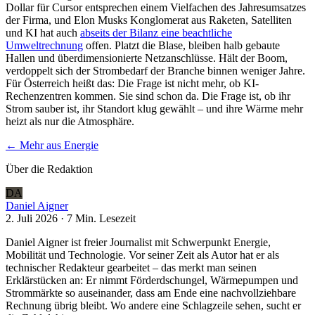
Dollar für Cursor entsprechen einem Vielfachen des Jahresumsatzes
der Firma, und Elon Musks Konglomerat aus Raketen, Satelliten
und KI hat auch
abseits der Bilanz eine beachtliche
Umweltrechnung
offen. Platzt die Blase, bleiben halb gebaute
Hallen und überdimensionierte Netzanschlüsse. Hält der Boom,
verdoppelt sich der Strombedarf der Branche binnen weniger Jahre.
Für Österreich heißt das: Die Frage ist nicht mehr, ob KI-
Rechenzentren kommen. Sie sind schon da. Die Frage ist, ob ihr
Strom sauber ist, ihr Standort klug gewählt – und ihre Wärme mehr
heizt als nur die Atmosphäre.
← Mehr aus
Energie
Über die Redaktion
DA
Daniel Aigner
2. Juli 2026
·
7 Min.
Lesezeit
Daniel Aigner ist freier Journalist mit Schwerpunkt Energie,
Mobilität und Technologie. Vor seiner Zeit als Autor hat er als
technischer Redakteur gearbeitet – das merkt man seinen
Erklärstücken an: Er nimmt Förderdschungel, Wärmepumpen und
Strommärkte so auseinander, dass am Ende eine nachvollziehbare
Rechnung übrig bleibt. Wo andere eine Schlagzeile sehen, sucht er