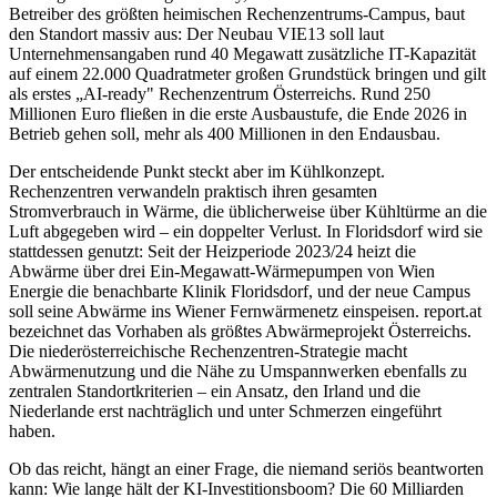
Betreiber des größten heimischen Rechenzentrums-Campus, baut
den Standort massiv aus: Der Neubau VIE13 soll laut
Unternehmensangaben rund 40 Megawatt zusätzliche IT-Kapazität
auf einem 22.000 Quadratmeter großen Grundstück bringen und gilt
als erstes „AI-ready" Rechenzentrum Österreichs. Rund 250
Millionen Euro fließen in die erste Ausbaustufe, die Ende 2026 in
Betrieb gehen soll, mehr als 400 Millionen in den Endausbau.
Der entscheidende Punkt steckt aber im Kühlkonzept.
Rechenzentren verwandeln praktisch ihren gesamten
Stromverbrauch in Wärme, die üblicherweise über Kühltürme an die
Luft abgegeben wird – ein doppelter Verlust. In Floridsdorf wird sie
stattdessen genutzt: Seit der Heizperiode 2023/24 heizt die
Abwärme über drei Ein-Megawatt-Wärmepumpen von Wien
Energie die benachbarte Klinik Floridsdorf, und der neue Campus
soll seine Abwärme ins Wiener Fernwärmenetz einspeisen. report.at
bezeichnet das Vorhaben als größtes Abwärmeprojekt Österreichs.
Die niederösterreichische Rechenzentren-Strategie macht
Abwärmenutzung und die Nähe zu Umspannwerken ebenfalls zu
zentralen Standortkriterien – ein Ansatz, den Irland und die
Niederlande erst nachträglich und unter Schmerzen eingeführt
haben.
Ob das reicht, hängt an einer Frage, die niemand seriös beantworten
kann: Wie lange hält der KI-Investitionsboom? Die 60 Milliarden