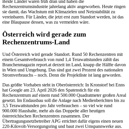
Beide Länder waren früh dran und haben die
Rechenzentrumsindustrie jahrelang aktiv angeworben. Heute ringen
sie damit, das Wachstum mit Klimazielen und Netzstabilität zu
vereinbaren. Für Länder, die jetzt erst zum Standort werden, ist das
eine Blaupause dessen, was zu vermeiden wäre.
Österreich wird gerade zum
Rechenzentrums-Land
Und Österreich wird gerade Standort. Rund 50 Rechenzentren mit
einem Gesamtverbrauch von rund 1,4 Terawattstunden zählt das
Branchenmagazin report.at derzeit im Land, knapp die Hälfte davon
in Wien und Umgebung. Das sind gut zwei Prozent des nationalen
Stromverbrauchs – noch. Denn die Projektliste ist lang geworden.
Das größte Vorhaben steht in Oberösterreich: In Kronstorf bei Enns
hat Google am 23. April 2026 den Spatenstich für ein
Rechenzentrum auf einem rund 500.000 Quadratmeter großen Areal
gesetzt. Im Endausbau soll die Anlage nach Medienberichten bis zu
3,5 Terawattstunden pro Jahr verbrauchen – so viel wie rund
900.000 Haushalte, mehr als das Doppelte aller heutigen
österreichischen Rechenzentren zusammen. Der
Übertragungsnetzbetreiber APG errichtet dafür eigens einen neuen
220-Kilovolt-Versorgungsring und baut zwei Umspannwerke aus.