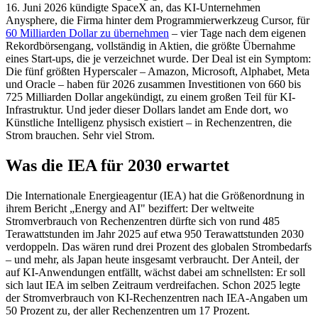
16. Juni 2026 kündigte SpaceX an, das KI-Unternehmen
Anysphere, die Firma hinter dem Programmierwerkzeug Cursor, für
60 Milliarden Dollar zu übernehmen
– vier Tage nach dem eigenen
Rekordbörsengang, vollständig in Aktien, die größte Übernahme
eines Start-ups, die je verzeichnet wurde. Der Deal ist ein Symptom:
Die fünf größten Hyperscaler – Amazon, Microsoft, Alphabet, Meta
und Oracle – haben für 2026 zusammen Investitionen von 660 bis
725 Milliarden Dollar angekündigt, zu einem großen Teil für KI-
Infrastruktur. Und jeder dieser Dollars landet am Ende dort, wo
Künstliche Intelligenz physisch existiert – in Rechenzentren, die
Strom brauchen. Sehr viel Strom.
Was die IEA für 2030 erwartet
Die Internationale Energieagentur (IEA) hat die Größenordnung in
ihrem Bericht „Energy and AI" beziffert: Der weltweite
Stromverbrauch von Rechenzentren dürfte sich von rund 485
Terawattstunden im Jahr 2025 auf etwa 950 Terawattstunden 2030
verdoppeln. Das wären rund drei Prozent des globalen Strombedarfs
– und mehr, als Japan heute insgesamt verbraucht. Der Anteil, der
auf KI-Anwendungen entfällt, wächst dabei am schnellsten: Er soll
sich laut IEA im selben Zeitraum verdreifachen. Schon 2025 legte
der Stromverbrauch von KI-Rechenzentren nach IEA-Angaben um
50 Prozent zu, der aller Rechenzentren um 17 Prozent.