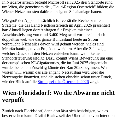
In Niederösterreich betreibt Microsoft seit 2025 drei Standorte rund
um Wien, die gemeinsam die „Cloud-Region Österreich" bilden; die
Wiener Netze mussten dafür eine eigene Schaltanlage bauen.
Wie groß der Appetit tatsächlich ist, verrät die Rechenzentren-
Strategie, die das Land Niederösterreich im April 2026 präsentiert
hat: Aktuell liegen dort Anfragen für Projekte mit einer
Anschlussleistung von rund 3.400 Megawatt vor – rechnerisch
doppelt so viel, wie das ganze Bundesland heute an Strom
verbraucht. Nicht alles davon wird gebaut werden, vieles sind
Mehrfachanfragen von Projektentwicklern. Aber die Zahl zeigt,
welcher Druck auf den Netzen entstehen kann, wenn keine
Standortsteuerung erfolgt. Dazu kommt Wiens Bewerbung um eine
der europäischen KI-Gigafactories, die im Juni 2025 eingereicht
wurde; bei einem Zuschlag könnte der Bau 2028 beginnen. Wer
wissen will, warum das alle angeht: Netzausbau wird über die
Netzentgelte finanziert, und die stehen ohnehin schon unter Druck,
wie der Blick auf die
Strompreise in Österreich 2026
zeigt.
Wien-Floridsdorf: Wo die Abwärme nicht
verpufft
Zurück nach Floridsdorf, denn dort lässt sich besichtigen, wie es
besser gehen kann. Digital Realty, seit der Übernahme von Interxion