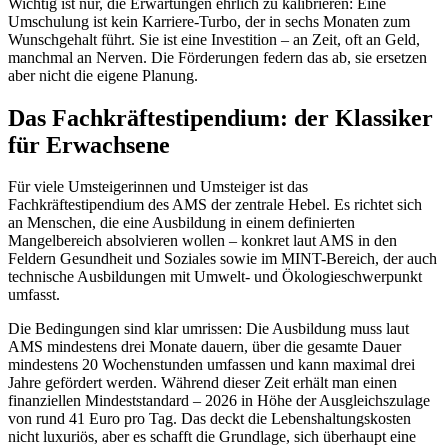
Wichtig ist nur, die Erwartungen ehrlich zu kalibrieren: Eine
Umschulung ist kein Karriere-Turbo, der in sechs Monaten zum
Wunschgehalt führt. Sie ist eine Investition – an Zeit, oft an Geld,
manchmal an Nerven. Die Förderungen federn das ab, sie ersetzen
aber nicht die eigene Planung.
Das Fachkräftestipendium: der Klassiker
für Erwachsene
Für viele Umsteigerinnen und Umsteiger ist das
Fachkräftestipendium des AMS der zentrale Hebel. Es richtet sich
an Menschen, die eine Ausbildung in einem definierten
Mangelbereich absolvieren wollen – konkret laut AMS in den
Feldern Gesundheit und Soziales sowie im MINT-Bereich, der auch
technische Ausbildungen mit Umwelt- und Ökologieschwerpunkt
umfasst.
Die Bedingungen sind klar umrissen: Die Ausbildung muss laut
AMS mindestens drei Monate dauern, über die gesamte Dauer
mindestens 20 Wochenstunden umfassen und kann maximal drei
Jahre gefördert werden. Während dieser Zeit erhält man einen
finanziellen Mindeststandard – 2026 in Höhe der Ausgleichszulage
von rund 41 Euro pro Tag. Das deckt die Lebenshaltungskosten
nicht luxuriös, aber es schafft die Grundlage, sich überhaupt eine