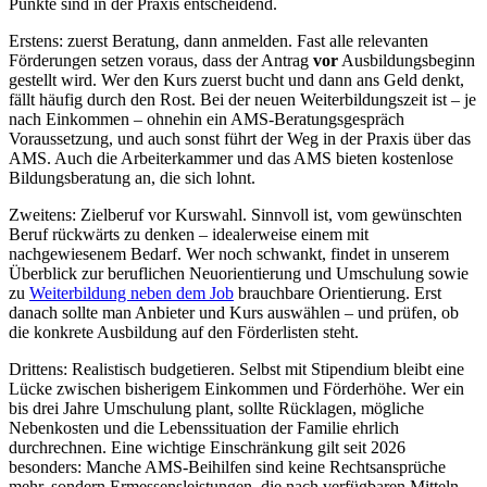
Punkte sind in der Praxis entscheidend.
Erstens: zuerst Beratung, dann anmelden. Fast alle relevanten
Förderungen setzen voraus, dass der Antrag
vor
Ausbildungsbeginn
gestellt wird. Wer den Kurs zuerst bucht und dann ans Geld denkt,
fällt häufig durch den Rost. Bei der neuen Weiterbildungszeit ist – je
nach Einkommen – ohnehin ein AMS-Beratungsgespräch
Voraussetzung, und auch sonst führt der Weg in der Praxis über das
AMS. Auch die Arbeiterkammer und das AMS bieten kostenlose
Bildungsberatung an, die sich lohnt.
Zweitens: Zielberuf vor Kurswahl. Sinnvoll ist, vom gewünschten
Beruf rückwärts zu denken – idealerweise einem mit
nachgewiesenem Bedarf. Wer noch schwankt, findet in unserem
Überblick zur beruflichen Neuorientierung und Umschulung sowie
zu
Weiterbildung neben dem Job
brauchbare Orientierung. Erst
danach sollte man Anbieter und Kurs auswählen – und prüfen, ob
die konkrete Ausbildung auf den Förderlisten steht.
Drittens: Realistisch budgetieren. Selbst mit Stipendium bleibt eine
Lücke zwischen bisherigem Einkommen und Förderhöhe. Wer ein
bis drei Jahre Umschulung plant, sollte Rücklagen, mögliche
Nebenkosten und die Lebenssituation der Familie ehrlich
durchrechnen. Eine wichtige Einschränkung gilt seit 2026
besonders: Manche AMS-Beihilfen sind keine Rechtsansprüche
mehr, sondern Ermessensleistungen, die nach verfügbaren Mitteln