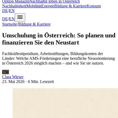
Option Magazin
Nachhaltig leben in Österreich
Nachhaltigkeit
Mobilität
Energie
Bildung & Karriere
Konsum
DE
/
EN
DE
/
EN
Startseite
/
Bildung & Karriere
Umschulung in Österreich: So planen und
finanzieren Sie den Neustart
Fachkräftestipendium, Arbeitsstiftungen, Bildungskonten der
Länder: Welche AMS-Förderungen eine berufliche Neuorientierung
in Österreich 2026 möglich machen – und wie Sie sie nutzen.
CW
Clara Wieser
23. Mai 2026
·
6 Min.
Lesezeit