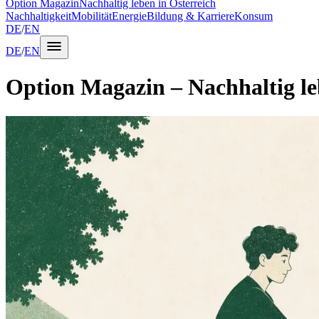
Option Magazin
Nachhaltig leben in Österreich
Nachhaltigkeit
Mobilität
Energie
Bildung & Karriere
Konsum
DE
/
EN
DE
/
EN
Option Magazin
–
Nachhaltig le